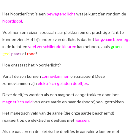
Het Noorderlicht is een
bewegend licht
wat je kunt zien rondom de
Noordpool
.
Veel mensen reizen speciaal naar plekken om dit prachtige licht te
kunnen zien. Het bijzondere van dit licht is dat het
langzaam beweegt
in de lucht en
veel verschillende kleuren
kan hebben, zoals
groen
,
geel
paars
of
rood
!
Hoe ontstaat het Noorderlicht?
Vanaf de zon kunnen
zonnevlammen
ontsnappen! Deze
zonnevlammen zijn
elektrisch geladen deeltjes
.
Deze deeltjes worden als een magneet aangetrokken door het
magnetisch veld
van onze aarde en naar de (noord)pool getrokken.
Het magetisch veld van de aarde (die onze aarde beschermd)
reageert op de elektische deeltjes met
gassen
.
Als de gassen en de eletrische deeltjes in aanraking komen met